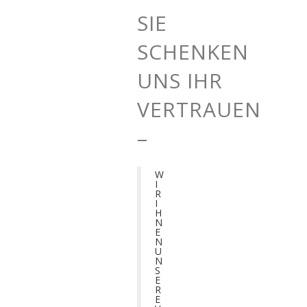
SIE
SCHENKEN
UNS IHR
VERTRAUEN
–
W
I
R
I
H
N
E
N
U
N
S
E
R
E