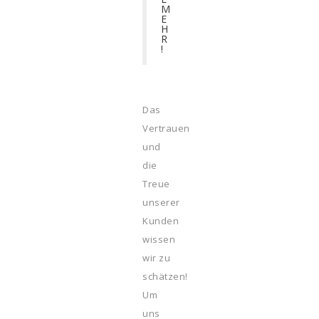
M
E
H
R
!
Das
Vertrauen
und
die
Treue
unserer
Kunden
wissen
wir zu
schätzen!
Um
uns