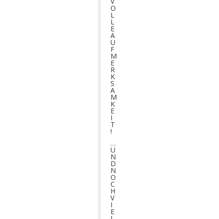
V
O
L
L
E
A
U
F
M
E
R
K
S
A
M
K
E
I
T
!
…
U
N
D
N
O
C
H
V
I
E
L